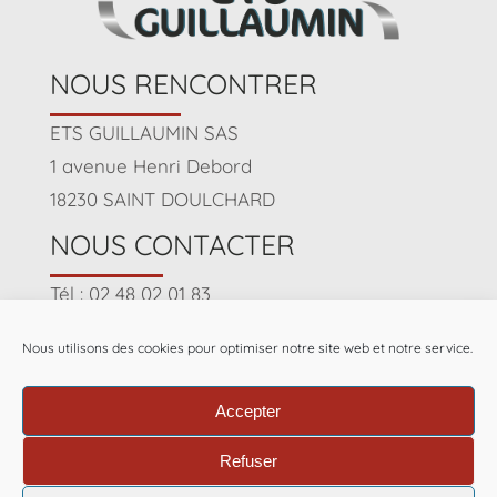
NOUS RENCONTRER
ETS GUILLAUMIN SAS
1 avenue Henri Debord
18230 SAINT DOULCHARD
NOUS CONTACTER
Tél : 02 48 02 01 83
Formulaire de contact
Nous utilisons des cookies pour optimiser notre site web et notre service.
NOS HORAIRES
Accepter
Lundi-Vendredi : 07h - 18h
Refuser